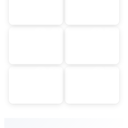
VIAL
AUTOMOTRIZ
04
05
Líder Tráfico
Línea Automotriz
PERFORMANCE ·
DISTRIBUIDORES
PROTECCIÓN AL
OFICIALES ·
FUEGO
ECUADOR
06
07
CIN Performance
Akzo Nobel
Coatings
International