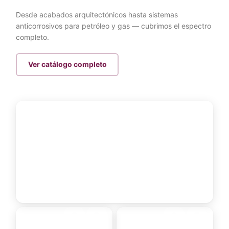
Desde acabados arquitectónicos hasta sistemas
anticorrosivos
para petróleo y gas — cubrimos el espectro
completo.
Ver catálogo completo
01
OIL & GAS · ALTA EXIGENCIA
Industrial y Petróleo
RESIDENCIAL ·
INDUSTRIAL
COMERCIAL
02
03
Línea Metalmecánica
Línea Arquitectónica