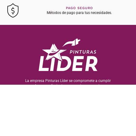
PAGO SEGURO
Métodos de pago para tus necesidades.
La empresa Pinturas Líder se compromete a cumplir
con los procedimientos necesarios para entregar
productos de calidad. Procurando en todo momento el
cuidado del medio ambiente y la seguridad de sus
colaboradores.
Gracias por elegir nuestros servicios. Al utilizar esta
página, confirmas que has leído y aceptado nuestra
Política de Protección de Datos. Nos tomamos en serio
la seguridad de tu información y estamos
comprometidos a proteger tu privacidad.